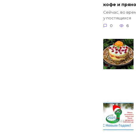
кофе и прян
Сейчас, во вре
у постящихся
0
6