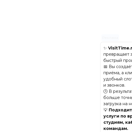
Реклама
✨
VisitTime.
превращает з
быстрый про
📅 Вы создаё
приёма, а кл
удобный сло
и звонков.
🕒 В результ
больше точны
загрузка на 
💡
Подходит 
услуги по в
студиям, к
командам.