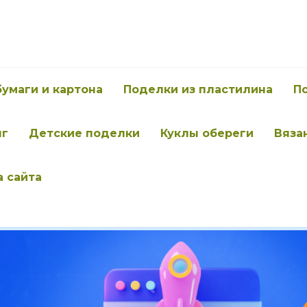
бумаги и картона
Поделки из пластилина
П
нг
Детские поделки
Куклы обереги
Вяза
а сайта