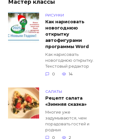
Мастер классы
РИСУНКИ
Как нарисовать
новогоднюю
открытку
автофигурами
программы Word
Как нарисовать
новогоднюю открытку.
Текстовый редактор
0
14
САЛАТЫ
Рецепт салата
«Зимняя сказка»
Многие уже
задумываются, чем
порадовать гостей и
родных
0
2