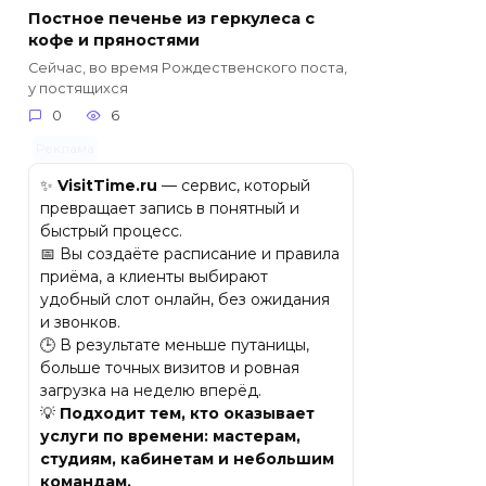
Постное печенье из геркулеса с
кофе и пряностями
Сейчас, во время Рождественского поста,
у постящихся
0
6
Реклама
✨
VisitTime.ru
— сервис, который
превращает запись в понятный и
быстрый процесс.
📅 Вы создаёте расписание и правила
приёма, а клиенты выбирают
удобный слот онлайн, без ожидания
и звонков.
🕒 В результате меньше путаницы,
больше точных визитов и ровная
загрузка на неделю вперёд.
💡
Подходит тем, кто оказывает
услуги по времени: мастерам,
студиям, кабинетам и небольшим
командам.