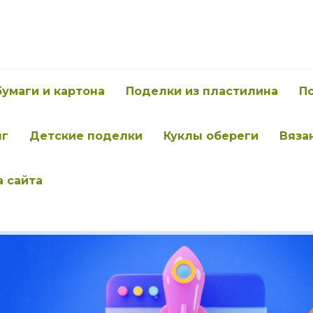
бумаги и картона
Поделки из пластилина
П
нг
Детские поделки
Куклы обереги
Вяза
а сайта