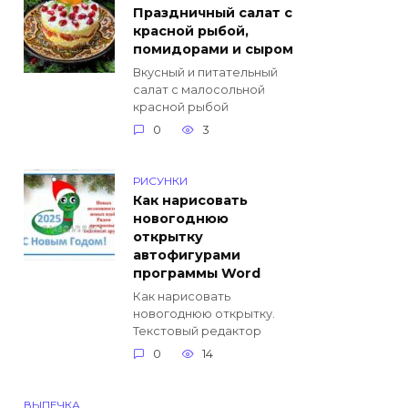
Праздничный салат с
красной рыбой,
помидорами и сыром
Вкусный и питательный
салат с малосольной
красной рыбой
0
3
РИСУНКИ
Как нарисовать
новогоднюю
открытку
автофигурами
программы Word
Как нарисовать
новогоднюю открытку.
Текстовый редактор
0
14
ВЫПЕЧКА