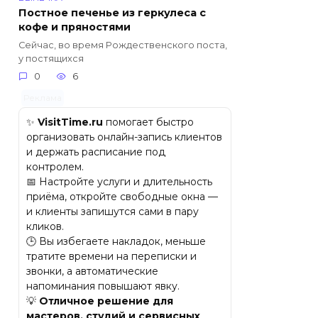
Постное печенье из геркулеса с
кофе и пряностями
Сейчас, во время Рождественского поста,
у постящихся
0
6
Реклама
✨
VisitTime.ru
помогает быстро
организовать онлайн-запись клиентов
и держать расписание под
контролем.
📅 Настройте услуги и длительность
приёма, откройте свободные окна —
и клиенты запишутся сами в пару
кликов.
🕒 Вы избегаете накладок, меньше
тратите времени на переписки и
звонки, а автоматические
напоминания повышают явку.
💡
Отличное решение для
мастеров, студий и сервисных