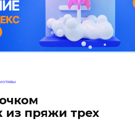
МОТИВЫ
рючком
 из пряжи трех