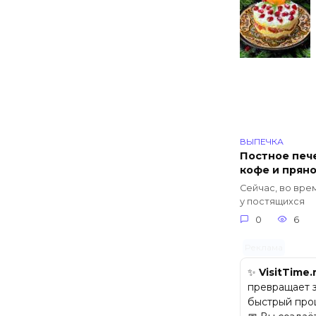
ВЫПЕЧКА
Постное пече
кофе и прян
Сейчас, во вре
у постящихся
0
6
Реклама
✨
VisitTime.
превращает з
быстрый про