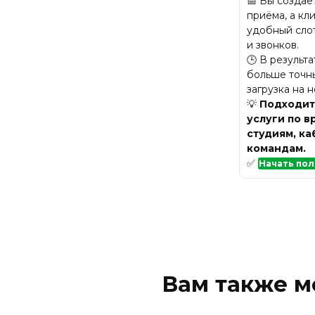
📅 Вы создаё
приёма, а кл
удобный сло
и звонков.
🕒 В результ
больше точны
загрузка на 
💡
Подходит 
услуги по в
студиям, к
командам.
✅
Начать пол
Вам также м