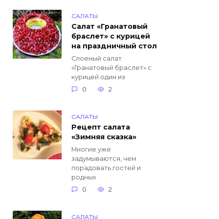
САЛАТЫ
Салат «Гранатовый
браслет» с курицей
на праздничный стол
Слоеный салат
«Гранатовый браслет» с
курицей один из
0
2
САЛАТЫ
Рецепт салата
«Зимняя сказка»
Многие уже
задумываются, чем
порадовать гостей и
родных
0
2
САЛАТЫ