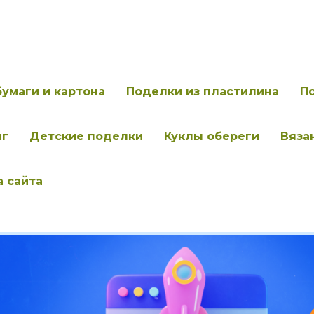
бумаги и картона
Поделки из пластилина
П
нг
Детские поделки
Куклы обереги
Вяза
а сайта