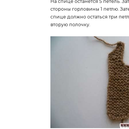
На спице останется 5 петель. За
стороны горловины 1 петлю. Зат
спице должно остаться три петл
вторую полочку.