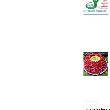
Реклама
✨
VisitTime.