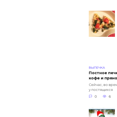
ВЫПЕЧКА
Постное пече
кофе и прян
Сейчас, во вре
у постящихся
0
6