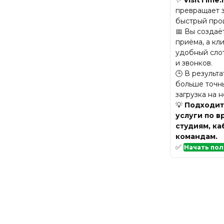
превращает з
быстрый про
📅 Вы создаё
приёма, а кл
удобный сло
и звонков.
🕒 В результ
больше точны
загрузка на 
💡
Подходит 
услуги по в
студиям, к
командам.
✅
Начать пол