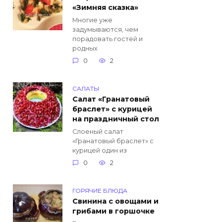
«Зимняя сказка»
Многие уже
задумываются, чем
порадовать гостей и
родных
0
2
САЛАТЫ
Салат «Гранатовый
браслет» с курицей
на праздничный стол
Слоеный салат
«Гранатовый браслет» с
курицей один из
0
2
ГОРЯЧИЕ БЛЮДА
Свинина с овощами и
грибами в горшочке