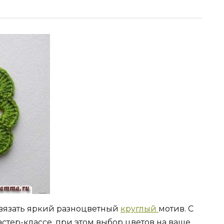
вязать яркий разноцветный
круглый
мотив. С
тер-классе, при этом выбор цветов на ваше