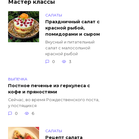
Мастер классы
САЛАТЫ
Праздничный салат с
красной рыбой,
помидорами и сыром
Вкусный и питательный
салат с малосольной
красной рыбой
0
3
ВЫПЕЧКА
Постное печенье из геркулеса с
кофе и пряностями
Сейчас, во время Рождественского поста,
у постящихся
0
6
САЛАТЫ
Рецепт салата