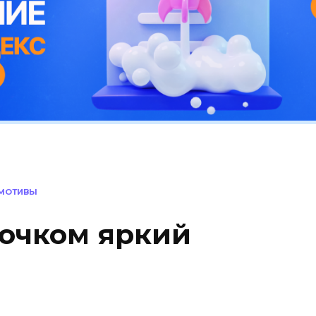
МОТИВЫ
рючком яркий