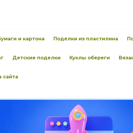
бумаги и картона
Поделки из пластилина
П
нг
Детские поделки
Куклы обереги
Вяза
а сайта