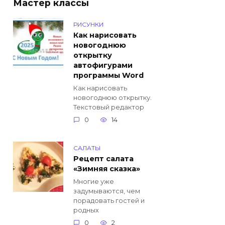
Мастер классы
РИСУНКИ
Как нарисовать
новогоднюю
открытку
автофигурами
программы Word
Как нарисовать
новогоднюю открытку.
Текстовый редактор
0
14
САЛАТЫ
Рецепт салата
«Зимняя сказка»
Многие уже
задумываются, чем
порадовать гостей и
родных
0
2