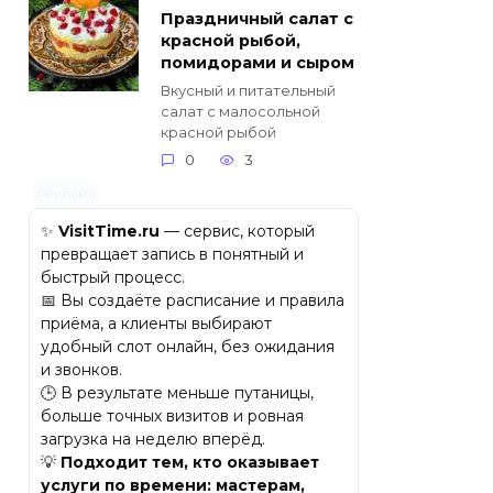
Праздничный салат с
красной рыбой,
помидорами и сыром
Вкусный и питательный
салат с малосольной
красной рыбой
0
3
Реклама
✨
VisitTime.ru
— сервис, который
превращает запись в понятный и
быстрый процесс.
📅 Вы создаёте расписание и правила
приёма, а клиенты выбирают
удобный слот онлайн, без ожидания
и звонков.
🕒 В результате меньше путаницы,
больше точных визитов и ровная
загрузка на неделю вперёд.
💡
Подходит тем, кто оказывает
услуги по времени: мастерам,