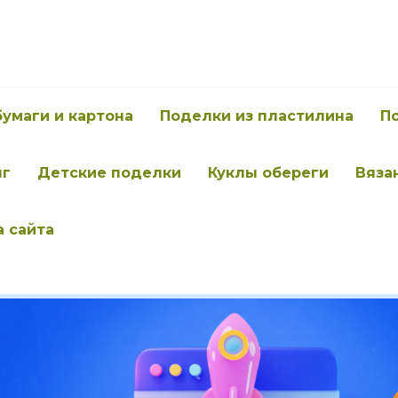
бумаги и картона
Поделки из пластилина
П
нг
Детские поделки
Куклы обереги
Вяза
а сайта