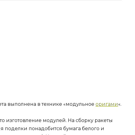
кета выполнена в технике «модульное
оригами
«.
то изготовление модулей. На сборку ракеты
ия поделки понадобится бумага белого и