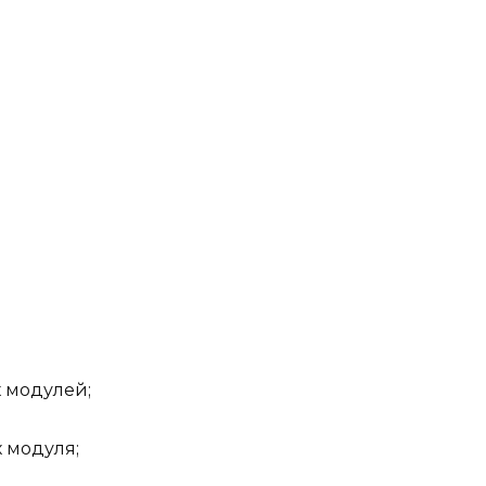
х модулей;
х модуля;