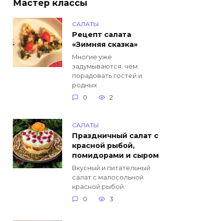
Мастер классы
САЛАТЫ
Рецепт салата
«Зимняя сказка»
Многие уже
задумываются, чем
порадовать гостей и
родных
0
2
САЛАТЫ
Праздничный салат с
красной рыбой,
помидорами и сыром
Вкусный и питательный
салат с малосольной
красной рыбой
0
3