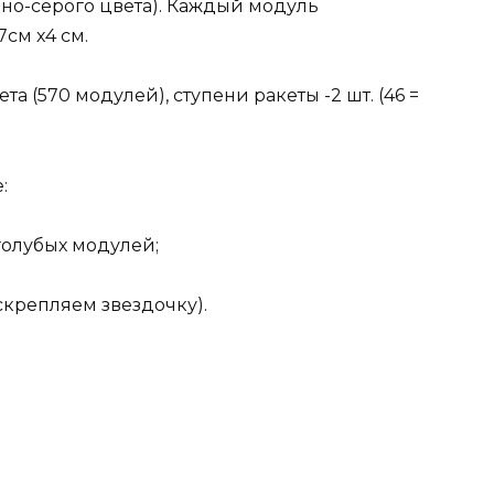
мно-серого цвета). Каждый модуль
см х4 см.
а (570 модулей), ступени ракеты -2 шт. (46 =
:
голубых модулей;
(скрепляем звездочку).