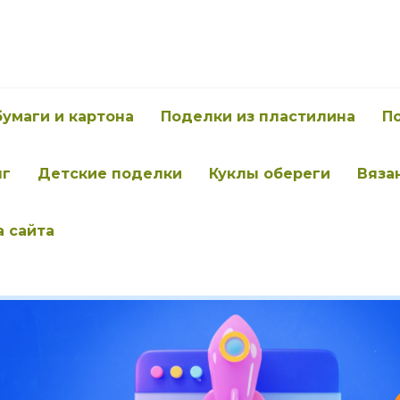
бумаги и картона
Поделки из пластилина
П
нг
Детские поделки
Куклы обереги
Вяза
а сайта