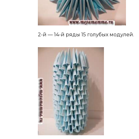
2-й — 14-й ряды 15 голубых модулей.