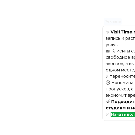
Реклама
✨
VisitTime.
запись и рас
услуг.
📅 Клиенты 
свободное в
звонков, а вы
одном месте
и переносите
🕒 Напомина
пропусков, а
экономит вр
💡
Подходит
студиям и 
✅
Начать пол