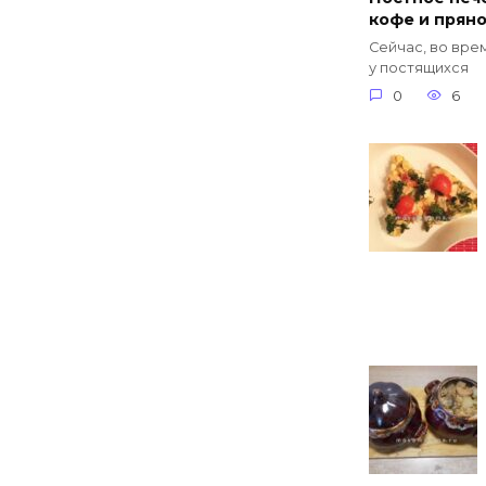
кофе и прян
Сейчас, во вре
у постящихся
0
6