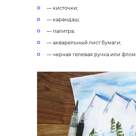
— кисточки;
— карандаш;
— палитра;
— акварельный лист бумаги;
— черная гелевая ручка или флом