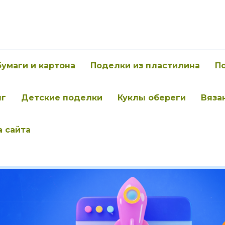
бумаги и картона
Поделки из пластилина
П
нг
Детские поделки
Куклы обереги
Вяза
а сайта